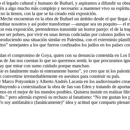
l legado cultural y humano de Buñuel, y aspiramos a difundir su obra 
én a algo mucho más complejo y necesario: a mantener vivo su espíritu
o la tienen, con la que se ha creado está exposición.
o Meche encuentran en la obra de Buñuel un ámbito desde el que llegar
ambiar nosotros y así poder transformar —aunque sea un poquito— el m
con esta exposición, pretendemos transmitir un horror parejo: el de la t
 por ser pobres, por vivir en unas tierras codiciadas por colonos judíos
produciendo una situación similar en Palestina, con el exterminio planif
tos” semejantes a los que fueron confinados los judíos en los países co
dan el compromiso de Goya, quien con su denuncia contenida en Los Des
s de Jan nos cuentan lo que no queremos sentir, lo que procuramos igno
hay que mirar con sumo cuidado porque manchan.
e es fatalmente malo ni enteramente bueno”, yo creo que ni los palestin
an convertirse irremediablemente en asesinos para construir su país.
r Marco Potyomkin y Alberto Andrés Lacasta en los audiovisuales cread
ibuyendo a contextualizar la obra de Jan van Eden y tratando de aporta
os en el mejor de los mundos posibles. Quisiera insistir en realizar film
e fallo.” pero además expresó su rechazo al fanatismo: “No me gustan los
 soy antifanático (fanáticamente)” idea y actitud que comparto plenam