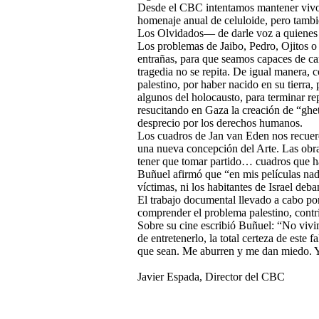
Desde el CBC intentamos mantener vivo e
homenaje anual de celuloide, pero tambi
Los Olvidados— de darle voz a quienes n
Los problemas de Jaibo, Pedro, Ojitos 
entrañas, para que seamos capaces de c
tragedia no se repita. De igual manera, 
palestino, por haber nacido en su tierra,
algunos del holocausto, para terminar re
resucitando en Gaza la creación de “ghet
desprecio por los derechos humanos.
Los cuadros de Jan van Eden nos recuer
una nueva concepción del Arte. Las obra
tener que tomar partido… cuadros que 
Buñuel afirmó que “en mis películas nadi
víctimas, ni los habitantes de Israel deb
El trabajo documental llevado a cabo po
comprender el problema palestino, contr
Sobre su cine escribió Buñuel: “No vivim
de entretenerlo, la total certeza de est
que sean. Me aburren y me dan miedo. Yo
Javier Espada, Director del CBC