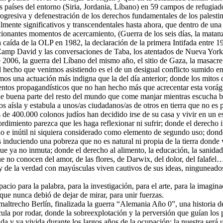
s países del entorno (Siria, Jordania, Líbano) en 59 campos de refugiado
gresiva y defenestración de los derechos fundamentales de los palestin
mente significativos y transcendentales hasta ahora, que dentro de una 
ionantes momentos de acercamiento, (Guerra de los seis días, la mata
a caída de la OLP en 1982, la declaración de la primera Intifada entre
amp David y las conversaciones de Taba, los atentados de Nueva York, 
e 2006, la guerra del Líbano del mismo año, el sitio de Gaza, la masacr
al hecho que venimos asistiendo es el de un desigual conflicto sumido en
s una actuación más indigna que la del día anterior; donde los mitos de 
ntos propagandísticos que no han hecho más que acrecentar esta vorág
 de buena parte del resto del mundo que come manjar mientras escucha b
aísla y estabula a unos/as ciudadanos/as de otros en tierra que no es pr
ás de 400.000 colonos judíos han decidido irse de su casa y vivir en un
rdimiento parezca que les haga reflexionar ni sufrir; donde el derecho i
 inútil ni siquiera considerado como elemento de segundo uso; donde 
 induciendo una pobreza que no es natural ni propia de la tierra donde
que ya no inmuta; donde el derecho al alimento, la educación, la sanida
ue no conocen del amor, de las flores, de Darwix, del dolor, del falafel…
icia y de la verdad con mayúsculas viven cautivos de sus ideas, ningune
acio para la palabra, para la investigación, para el arte, para la imagina
l que nunca debió de dejar de mirar, para unir fuerzas.
altrecho Berlín, finalizada la guerra “Alemania Año 0”, una historia d
cula por rodar, donde la sobreexplotación y la perversión que guían los
ada y ya vivida durante los largos años de la ocupación; la nuestra será u