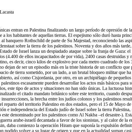
 Lacasta
ánicas entran en Palestina finalizando un largo período de opresión de 
 a los habitantes de aquellas tierras. El espejismo sólo duró hasta prin
a al banquero Rothschild de parte de Su Majestad, reconociendo las asp
enstaat sobre la tierra de los palestinos. Noventa y dos años más tarde
l Estado de Israel lanza un despiadado ataque sobre la franja de Gaza: el
idos (4.400 de ellos incapacitados de por vida), 2400 casas destruidas y
tino, es decir, cinco kilos de explosivo por cada metro cuadrado de lo
no dejan de ser un episodio más en la triste historia de un conflicto qu
cio de tierra sometido, por un lado, a un brutal bloqueo militar que ha
abierto, así como Cisjordania, por otro, en un archipiélago de pequeños
palestinos escasamente pueden desarrollar los actos más básicos para s
s, este tipo de actos y situaciones no han sido únicas. La luctuosa hist
nalizado el citado mandato británico sobre este territorio, cuando despu
e insurrecciones, la brecha entre los judíos colonos y los palestinos res
 reparto del territorio Palestino en dos estados, pero el 15 de Mayo d
ón e independencia del Estado judío de Israel sobre la tierra Palestina
 este denominado por los palestinos como Al Nakba –el desastre-). Esta
guerra arabe-israelí decantada a favor de los sionistas, y al calor de 
asin, daba comienzo la operación Hiram que suponía la expulsión definit
n podido volver a su lugar de origen y que en la actualidad suman casi 