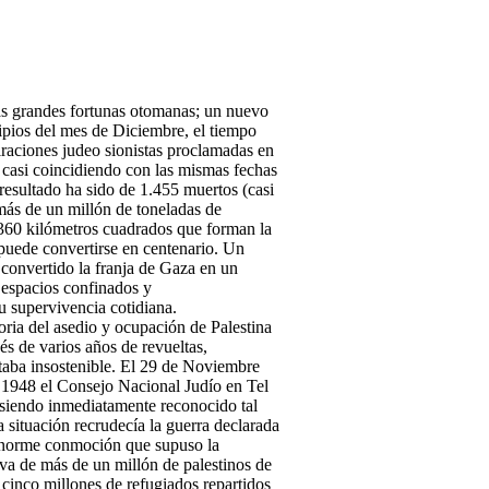
las grandes fortunas otomanas; un nuevo
cipios del mes de Diciembre, el tiempo
iraciones judeo sionistas proclamadas en
, casi coincidiendo con las mismas fechas
 resultado ha sido de 1.455 muertos (casi
 más de un millón de toneladas de
s 360 kilómetros cuadrados que forman la
e puede convertirse en centenario. Un
 convertido la franja de Gaza en un
 espacios confinados y
u supervivencia cotidiana.
oria del asedio y ocupación de Palestina
és de varios años de revueltas,
ultaba insostenible. El 29 de Noviembre
e 1948 el Consejo Nacional Judío en Tel
, siendo inmediatamente reconocido tal
 situación recrudecía la guerra declarada
la enorme conmoción que supuso la
va de más de un millón de palestinos de
cinco millones de refugiados repartidos