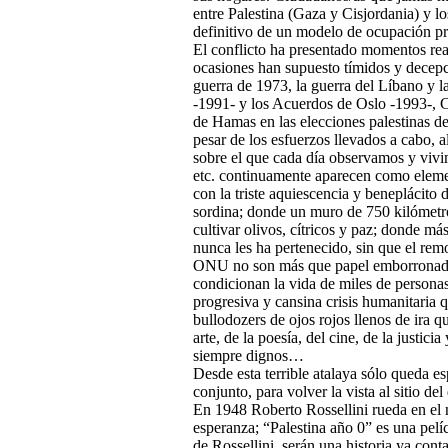
entre Palestina (Gaza y Cisjordania) y lo
definitivo de un modelo de ocupación pro
El conflicto ha presentado momentos real
ocasiones han supuesto tímidos y decepc
guerra de 1973, la guerra del Líbano y l
-1991- y los Acuerdos de Oslo -1993-, C
de Hamas en las elecciones palestinas d
pesar de los esfuerzos llevados a cabo, 
sobre el que cada día observamos y vivimo
etc. continuamente aparecen como eleme
con la triste aquiescencia y beneplácito
sordina; donde un muro de 750 kilómetros 
cultivar olivos, cítricos y paz; donde m
nunca les ha pertenecido, sin que el remo
ONU no son más que papel emborronado e
condicionan la vida de miles de personas
progresiva y cansina crisis humanitaria 
bullodozers de ojos rojos llenos de ira q
arte, de la poesía, del cine, de la just
siempre dignos…
Desde esta terrible atalaya sólo queda esp
conjunto, para volver la vista al sitio de
En 1948 Roberto Rossellini rueda en el m
esperanza; “Palestina año 0” es una pelí
de Rossellini, serán una historia ya cont