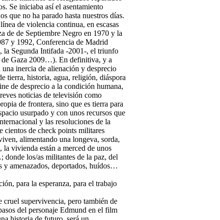
s. Se iniciaba así el asentamiento
os que no ha parado hasta nuestros días.
línea de violencia continua, en escasas
nza de de Septiembre Negro en 1970 y la
 1987 y 1992, Conferencia de Madrid
la Segunda Intifada -2001-, el triunfo
e de Gaza 2009…). En definitiva, y a
 una inercia de alienación y desprecio
tierra, historia, agua, religión, diáspora
ine de desprecio a la condición humana,
reves noticias de televisión como
opia de frontera, sino que es tierra para
 espacio usurpado y con unos recursos que
nternacional y las resoluciones de la
cientos de check points militares
 viven, alimentando una longeva, sorda,
d, la vivienda están a merced de unos
; donde los/as militantes de la paz, del
ados y amenazados, deportados, huídos…
ción, para la esperanza, para el trabajo
e cruel supervivencia, pero también de
 pasos del personaje Edmund en el film
na historia de futuro, será un