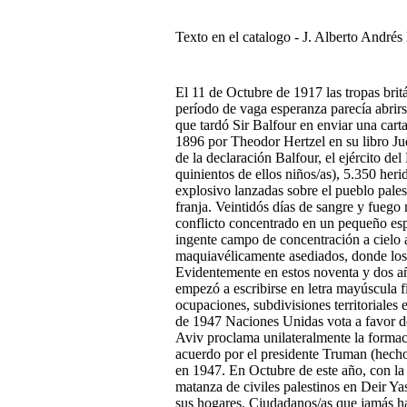
Texto en el catalogo - J. Alberto Andrés
El 11 de Octubre de 1917 las tropas brit
período de vaga esperanza parecía abrirse
que tardó Sir Balfour en enviar una cart
1896 por Theodor Hertzel en su libro Jud
de la declaración Balfour, el ejército de
quinientos de ellos niños/as), 5.350 her
explosivo lanzadas sobre el pueblo pales
franja. Veintidós días de sangre y fuego 
conflicto concentrado en un pequeño espa
ingente campo de concentración a cielo 
maquiavélicamente asediados, donde los 
Evidentemente en estos noventa y dos año
empezó a escribirse en letra mayúscula fi
ocupaciones, subdivisiones territoriales 
de 1947 Naciones Unidas vota a favor del
Aviv proclama unilateralmente la formaci
acuerdo por el presidente Truman (hecho
en 1947. En Octubre de este año, con la 
matanza de civiles palestinos en Deir Y
sus hogares. Ciudadanos/as que jamás ha