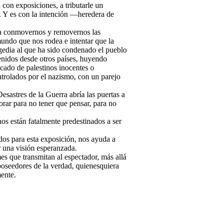
con exposiciones, a tributarle un
. Y es con la intención —heredera de
 a conmovernos y removernos las
undo que nos rodea e intentar que la
ragedia al que ha sido condenado el pueblo
 venidos desde otros países, huyendo
icado de palestinos inocentes o
ntrolados por el nazismo, con un parejo
astres de la Guerra abría las puertas a
rar para no tener que pensar, para no
os están fatalmente predestinados a ser
os para esta exposición, nos ayuda a
r una visión esperanzada.
es que transmitan al espectador, más allá
 poseedores de la verdad, quienesquiera
ente.